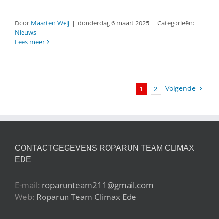
Door
Maarten Weij
|
donderdag 6 maart 2025
|
Categorieën:
Nieuws
Lees meer
Volgende
1
2
CONTACTGEGEVENS ROPARUN TEAM CLIMAX
EDE
E-mail:
roparunteam211@gmail.com
Web:
Roparun Team Climax Ede