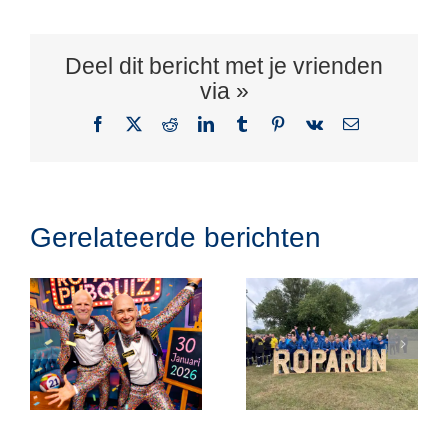
Deel dit bericht met je vrienden
via »
Facebook
X
Reddit
LinkedIn
Tumblr
Pinterest
Vk
E-
mail
Gerelateerde berichten
Onze acties
Over de
am
van deze
finish
z
editie