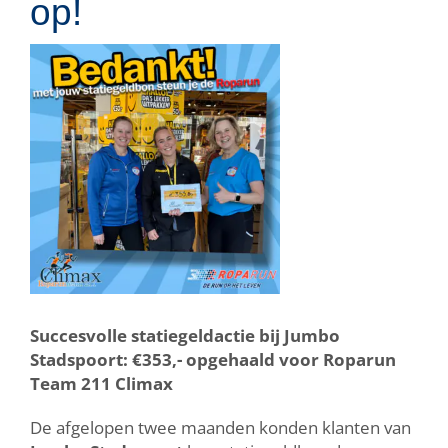
op!
Bekijk
grotere
afbeelding
Succesvolle statiegeldactie bij Jumbo
Stadspoort: €353,- opgehaald voor Roparun
Team 211 Climax
De afgelopen twee maanden konden klanten van